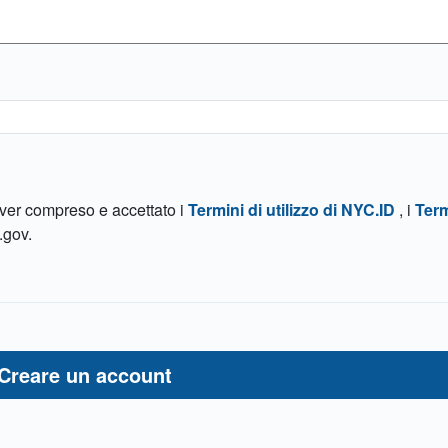
aver compreso e accettato i
Termini di utilizzo di NYC.ID
, i
Term
gov.
Creare un account