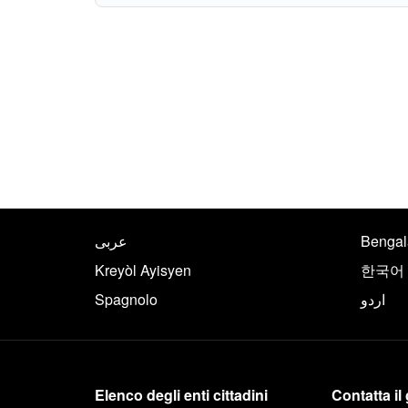
piè di pagina di NYC.gov
Traduci questa pagina nel
عربى
Bengal
Kreyòl Ayisyen
한국어
Spagnolo
اردو
Maggiori informazioni su
Elenco degli enti cittadini
Contatta i