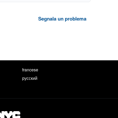
Segnala un problema
francese
русский