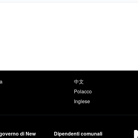
le seguenti lingue
a
中文
Polacco
Inglese
 NYC.gov
l governo di New
Dipendenti comunali